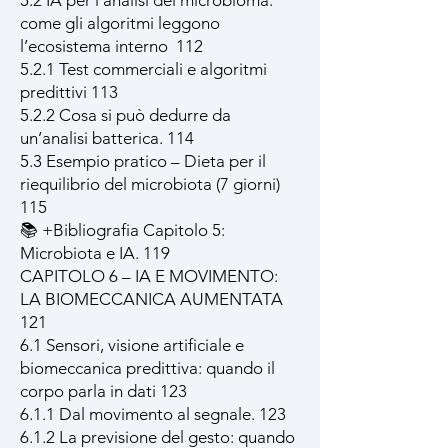
5.2 IA per l’analisi del microbioma:
come gli algoritmi leggono
l’ecosistema interno 112
5.2.1 Test commerciali e algoritmi
predittivi 113
5.2.2 Cosa si può dedurre da
un’analisi batterica. 114
5.3 Esempio pratico – Dieta per il
riequilibrio del microbiota (7 giorni)
115
📚 +Bibliografia Capitolo 5:
Microbiota e IA. 119
CAPITOLO 6 – IA E MOVIMENTO:
LA BIOMECCANICA AUMENTATA
121
6.1 Sensori, visione artificiale e
biomeccanica predittiva: quando il
corpo parla in dati 123
6.1.1 Dal movimento al segnale. 123
6.1.2 La previsione del gesto: quando