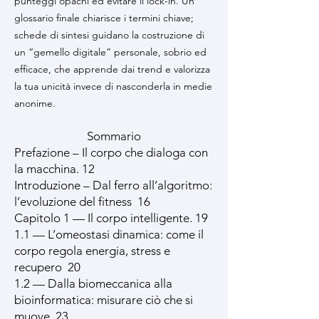
punteggi opachi ed evitare il lock-in. Un
glossario finale chiarisce i termini chiave;
schede di sintesi guidano la costruzione di
un “gemello digitale” personale, sobrio ed
efficace, che apprende dai trend e valorizza
la tua unicità invece di nasconderla in medie
anonime.
Sommario
Prefazione – Il corpo che dialoga con
la macchina. 12
Introduzione – Dal ferro all’algoritmo:
l’evoluzione del fitness 16
Capitolo 1 — Il corpo intelligente. 19
1.1 — L’omeostasi dinamica: come il
corpo regola energia, stress e
recupero 20
1.2 — Dalla biomeccanica alla
bioinformatica: misurare ciò che si
muove. 23