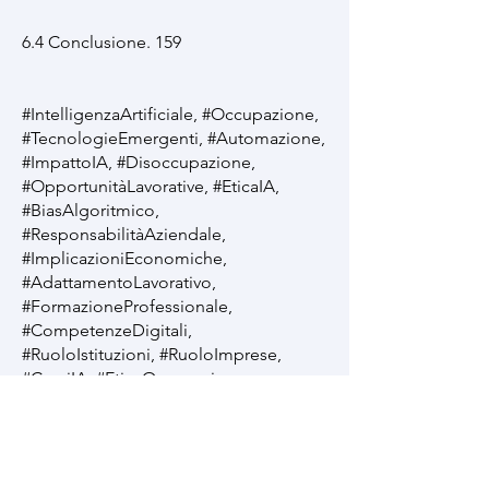
6.4 Conclusione. 159
#IntelligenzaArtificiale, #Occupazione,
#TecnologieEmergenti, #Automazione,
#ImpattoIA, #Disoccupazione,
#OpportunitàLavorative, #EticaIA,
#BiasAlgoritmico,
#ResponsabilitàAziendale,
#ImplicazioniEconomiche,
#AdattamentoLavorativo,
#FormazioneProfessionale,
#CompetenzeDigitali,
#RuoloIstituzioni, #RuoloImprese,
#CorsiIA, #EticaOccupazione,
#DisuguaglianzaSociale,
#RegolamentazioneIA.