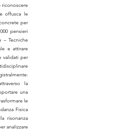
e riconoscere
he offusca le
 concrete per
.000 pensieri
le – Tecniche
e e attirare
 validati per
idisciplinare
gistralmente:
ttraverso la
upportare una
rasformare le
danza Fisica
lla risonanza
per analizzare