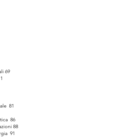
li 69
71
ale 81
etica 86
azioni 88
rgia 91