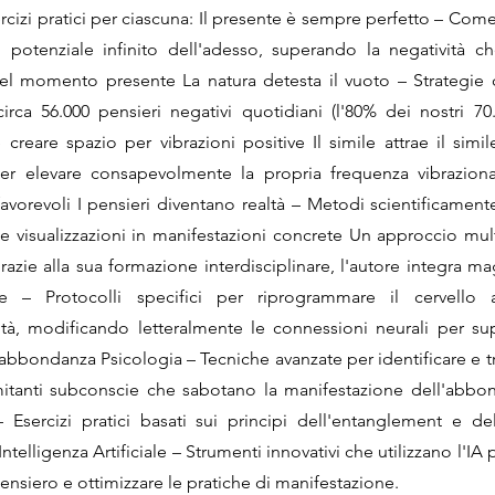
rcizi pratici per ciascuna: Il presente è sempre perfetto – Com
il potenziale infinito dell'adesso, superando la negatività c
del momento presente La natura detesta il vuoto – Strategie
circa 56.000 pensieri negativi quotidiani (l'80% dei nostri 70
e creare spazio per vibrazioni positive Il simile attrae il simi
er elevare consapevolmente la propria frequenza vibrazional
favorevoli I pensieri diventano realtà – Metodi scientificamente
le visualizzazioni in manifestazioni concrete Un approccio mult
azie alla sua formazione interdisciplinare, l'autore integra ma
e – Protocolli specifici per riprogrammare il cervello a
ità, modificando letteralmente le connessioni neurali per s
 abbondanza Psicologia – Tecniche avanzate per identificare e t
itanti subconscie che sabotano la manifestazione dell'abbon
– Esercizi pratici basati sui principi dell'entanglement e de
Intelligenza Artificiale – Strumenti innovativi che utilizzano l'IA 
pensiero e ottimizzare le pratiche di manifestazione.