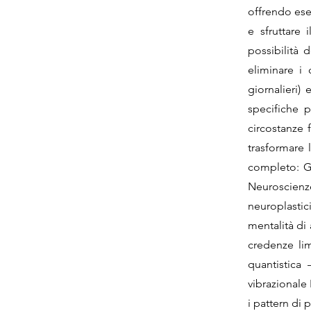
offrendo ese
e sfruttare 
possibilità 
eliminare i 
giornalieri) 
specifiche p
circostanze 
trasformare 
completo: Gr
Neuroscienz
neuroplastic
mentalità di
credenze lim
quantistica 
vibrazionale 
i pattern di 