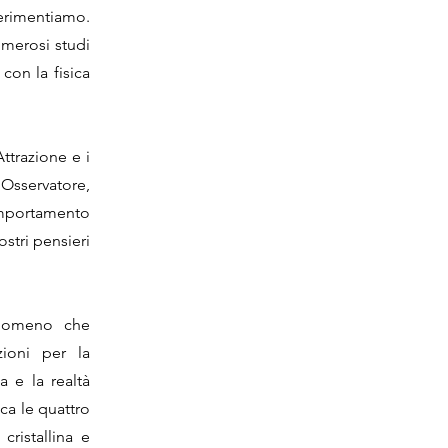
perimentiamo.
umerosi studi
con la fisica
ttrazione e i
 Osservatore,
omportamento
stri pensieri
fenomeno che
zioni per la
 e la realtà
ica le quattro
cristallina e