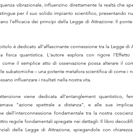
equenza vibrazionale, influenzino direttamente la realtà che s
istingue per il suo solido impianto scientifico, presentando n
no l'efficacia dei principi della Legge di Attrazione: Il ponte 
pitolo è dedicato all'affascinante connessione tra la Legge di A
la fisica quantistica. L'autore esplora con rigore l'Effetto
 come il semplice atto di osservazione possa alterare il c
elle subatomiche – una potente metafora scientifica di come i no
ssano influenzare i risultati nella nostra vita.
 attenzione viene dedicata all'entanglement quantistico, 
iamava "azione spettrale a distanza", e alle sue implica
 dell'interconnessione fondamentale tra la nostra coscienza
attro regole fondamentali spiegate nei dettagli: Il libro decodif
ziali della Legge di Attrazione, spiegandole con chiarezza 